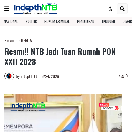
NASIONAL
POLITIK
HUKUM KRIMINAL
PENDIDIKAN
EKONOMI
OLAHR
Beranda
BERITA
Resmi!! NTB Jadi Tuan Rumah PON
XXII 2028
0
by
indepthntb
-
6/24/2026