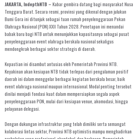
JAKARTA, IndepthNTB –
Kabar gembira datang bagi masyarakat Nusa
Tenggara Barat. Secara resmi, provinsi yang dikenal dengan julukan
Bumi Gora ini ditunjuk sebagai tuan rumah penyelenggaraan Pekan
Olahraga Nasional (PON) XXII Tahun 2028. Penetapan ini menandai
babak baru bagi NTB untuk menunjukkan kapasitasnya sebagai pusat
penyelenggaraan event olahraga berskala nasional sekaligus
mendongkrak berbagai sektor strategis di daerah.
Kepastian ini disambut antusias oleh Pemerintah Provinsi NTB.
Keyakinan akan kesiapan NTB tidak terlepas dari pengalaman positif
daerah ini dalam menggelar berbagai kegiatan berskala besar, baik
event olahraga nasional maupun internasional. Modal penting tersebut
dinilai menjadi fondasi kuat dalam mempersiapkan segala aspek
penyelenggaraan PON, mulai dari kesiapan venue, akomodasi, hingga
pelayanan delegasi.
Dengan dukungan infrastruktur yang telah dimiliki serta semangat
kolaborasi lintas sektor, Provinsi NTB optimistis mampu menghadirkan
perhelatan yang profesional, akuntabel, dan berkesan. Pemerintah