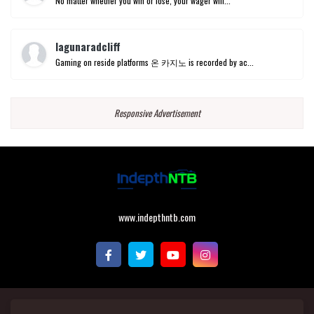
No matter whether you win or lose, your wager will...
lagunaradcliff
Gaming on reside platforms 온 카지노 is recorded by ac...
Responsive Advertisement
www.indepthntb.com
Copyright 2020 -
Indepthntb All rights reserved.